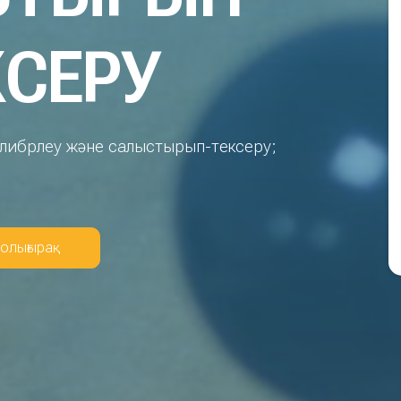
КСЕРУ
калибрлеу және салыстырып-тексеру;
олығырақ