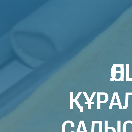
Ө
ҚҰРА
САЛЫ