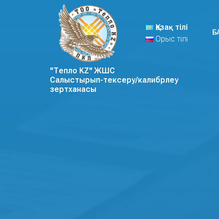
Қазақ тілі
Б
Орыс тілі
"Тепло KZ" ЖШС
Салыстырып-тексеру/калибрлеу
зертханасы